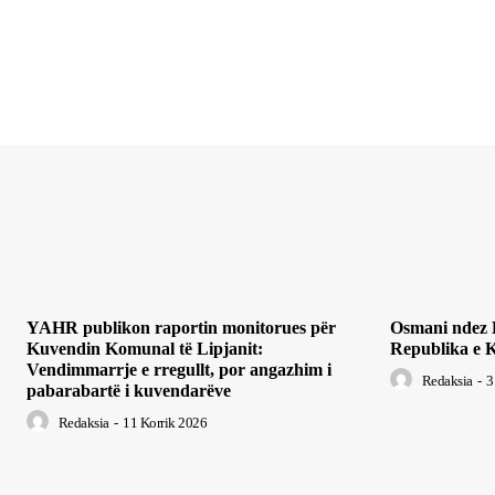
YAHR publikon raportin monitorues për
Osmani ndez Li
Kuvendin Komunal të Lipjanit:
Republika e K
Vendimmarrje e rregullt, por angazhim i
Redaksia
-
3
pabarabartë i kuvendarëve
Redaksia
-
11 Korrik 2026