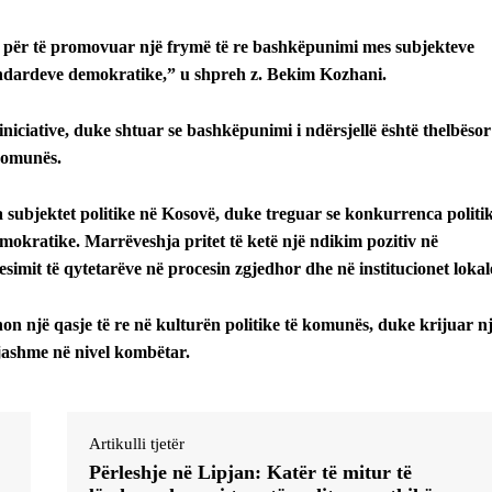
ë për të promovuar një frymë të re bashkëpunimi mes subjekteve
standardeve demokratike,” u shpreh z. Bekim Kozhani.
 iniciative, duke shtuar se bashkëpunimi i ndërsjellë është thelbësor
 komunës.
a subjektet politike në Kosovë, duke treguar se konkurrenca politi
emokratike. Marrëveshja pritet të ketë një ndikim pozitiv në
imit të qytetarëve në procesin zgjedhor dhe në institucionet lokal
një qasje të re në kulturën politike të komunës, duke krijuar n
ashme në nivel kombëtar.
Artikulli tjetër
Përleshje në Lipjan: Katër të mitur të