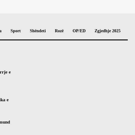
a
Sport
Shëndeti
Rozë
OP/ED
Zgjedhje 2025
rrje e
ika e
 mund