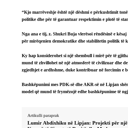
“Kjo marrëveshje është një dëshmi e përkushtimit ton
politike dhe për të garantuar respektimin e plotë të 
Nga ana e tij, z. Shukri Buja vlerësoi rëndësinë e kësaj
për mirëqenien demokratike dhe stabilitetin politik të
Ky hap konsiderohet si një shembull i mirë për të gjith
mund të zhvillohet në një atmosferë të civilizuar dhe d
zgjedhjet e ardhshme, duke kontribuar në forcimin e bes
Bashkëpunimi mes PDK-së dhe AKR-së në Lipjan shënon 
model që mund të frymëzojë edhe bashkëpunime të ngj
Artikulli paraprak
Lumir Abdixhiku në Lipjan: Projekti për një