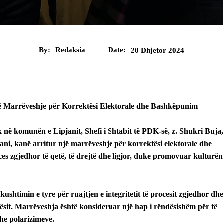
By:
Redaksia
Date:
20 Dhjetor 2024
 Marrëveshje për Korrektësi Elektorale dhe Bashkëpunim
 në komunën e Lipjanit, Shefi i Shtabit të PDK-së, z. Shukri Buja,
ni, kanë arritur një marrëveshje për korrektësi elektorale dhe
s zgjedhor të qetë, të drejtë dhe ligjor, duke promovuar kulturën
ushtimin e tyre për ruajtjen e integritetit të procesit zgjedhor dhe
rrësit. Marrëveshja është konsideruar një hap i rëndësishëm për të
he polarizimeve.