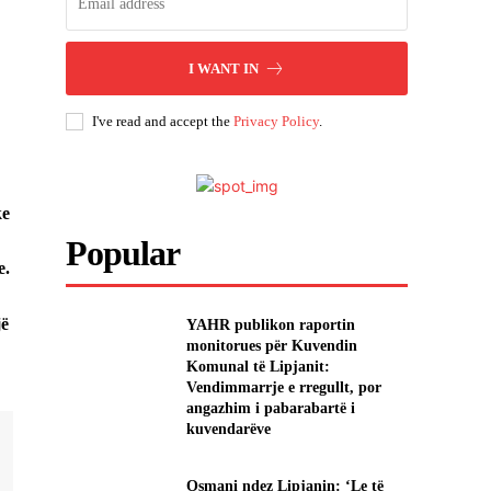
I WANT IN
I've read and accept the
Privacy Policy
.
ke
Popular
e.
jë
YAHR publikon raportin
monitorues për Kuvendin
Komunal të Lipjanit:
Vendimmarrje e rregullt, por
angazhim i pabarabartë i
kuvendarëve
Osmani ndez Lipjanin: ‘Le të