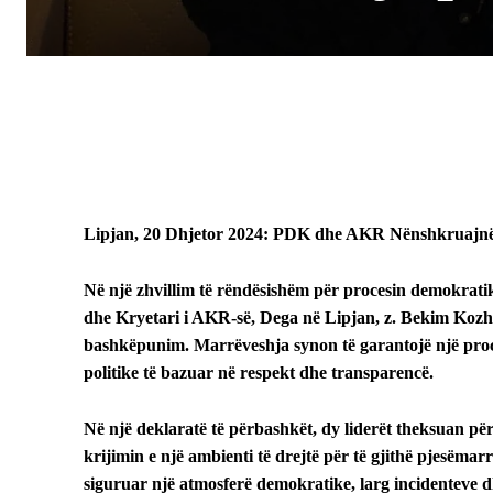
Lipjan, 20 Dhjetor 2024: PDK dhe AKR Nënshkruajnë
Në një zhvillim të rëndësishëm për procesin demokratik
dhe Kryetari i AKR-së, Dega në Lipjan, z. Bekim Kozha
bashkëpunim. Marrëveshja synon të garantojë një proce
politike të bazuar në respekt dhe transparencë.
Në një deklaratë të përbashkët, dy liderët theksuan përk
krijimin e një ambienti të drejtë për të gjithë pjesëma
siguruar një atmosferë demokratike, larg incidenteve d