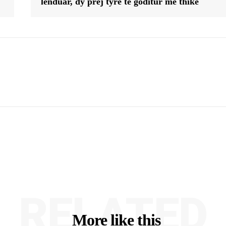
lënduar, dy prej tyre të goditur me thikë
RELATED
More like this