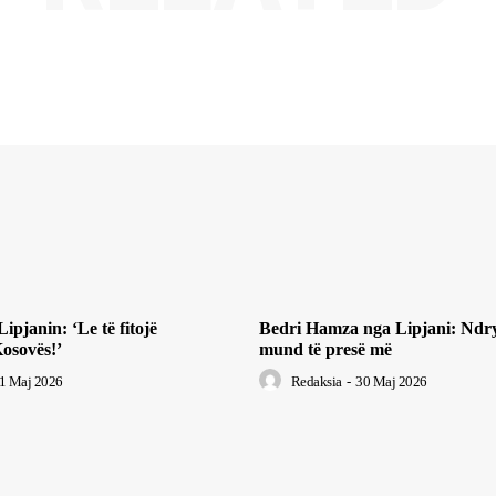
pjanin: ‘Le të fitojë
Bedri Hamza nga Lipjani: Ndr
osovës!’
mund të presë më
1 Maj 2026
Redaksia
-
30 Maj 2026