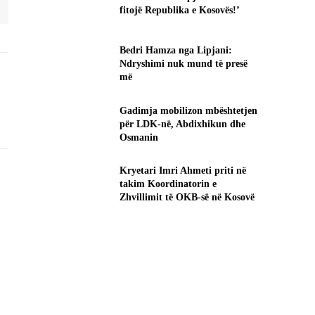
fitojë Republika e Kosovës!’
Bedri Hamza nga Lipjani:
Ndryshimi nuk mund të presë
më
Gadimja mobilizon mbështetjen
për LDK-në, Abdixhikun dhe
Osmanin
Kryetari Imri Ahmeti priti në
takim Koordinatorin e
Zhvillimit të OKB-së në Kosovë