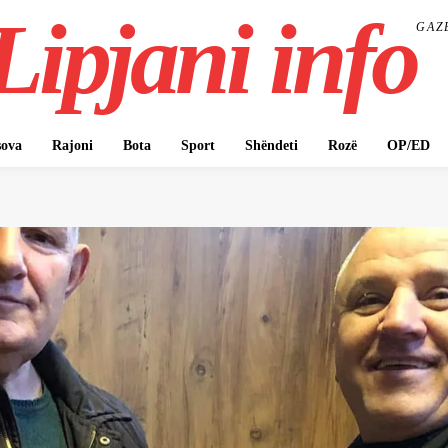
Lipjani info
GAZ
ova
Rajoni
Bota
Sport
Shëndeti
Rozë
OP/ED