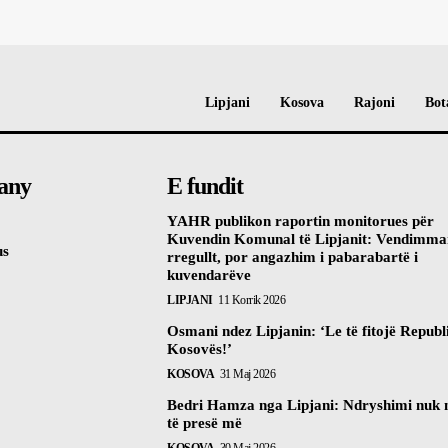
Lipjani
Kosova
Rajoni
Bot
any
E fundit
YAHR publikon raportin monitorues për
Kuvendin Komunal të Lipjanit: Vendimma
us
rregullt, por angazhim i pabarabartë i
kuvendarëve
LIPJANI
11 Korrik 2026
Osmani ndez Lipjanin: ‘Le të fitojë Republ
Kosovës!’
KOSOVA
31 Maj 2026
Bedri Hamza nga Lipjani: Ndryshimi nuk
të presë më
KOSOVA
30 Maj 2026