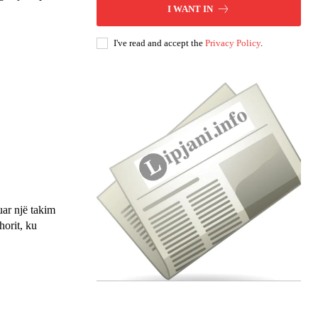
I WANT IN
I've read and accept the
Privacy Policy
.
ar një takim
horit, ku