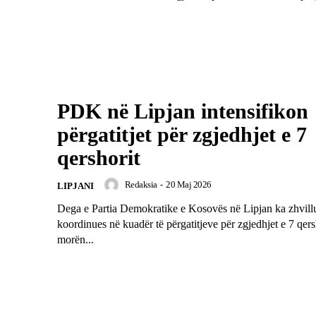
PDK në Lipjan intensifikon
përgatitjet për zgjedhjet e 7
qershorit
Redaksia
-
20 Maj 2026
LIPJANI
Dega e Partia Demokratike e Kosovës në Lipjan ka zhvillu
koordinues në kuadër të përgatitjeve për zgjedhjet e 7 qers
morën...