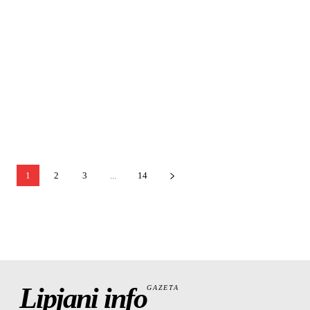
1
2
3
...
14
Lipjani info
GAZETA