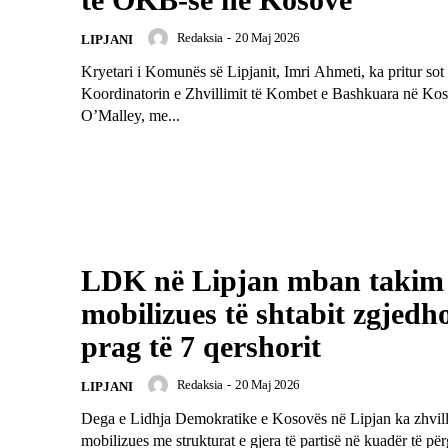
Redaksia
-
20 Maj 2026
LIPJANI
Kryetari i Komunës së Lipjanit, Imri Ahmeti, ka pritur sot
Koordinatorin e Zhvillimit të Kombet e Bashkuara në Ko
O’Malley, me...
LDK në Lipjan mban takim
mobilizues të shtabit zgjedh
prag të 7 qershorit
Redaksia
-
20 Maj 2026
LIPJANI
Dega e Lidhja Demokratike e Kosovës në Lipjan ka zhvill
mobilizues me strukturat e gjera të partisë në kuadër të përg