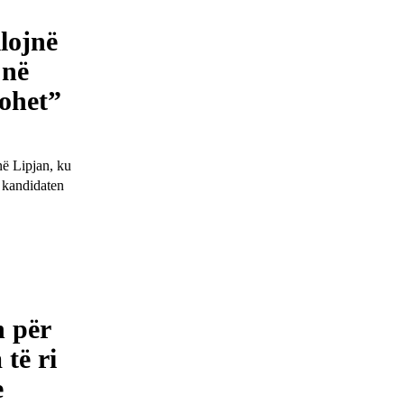
lojnë
 në
ohet”
në Lipjan, ku
 kandidaten
 për
të ri
e