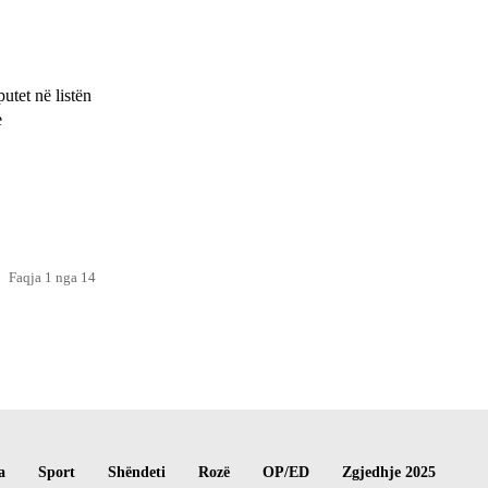
utet në listën
e
Faqja 1 nga 14
a
Sport
Shëndeti
Rozë
OP/ED
Zgjedhje 2025