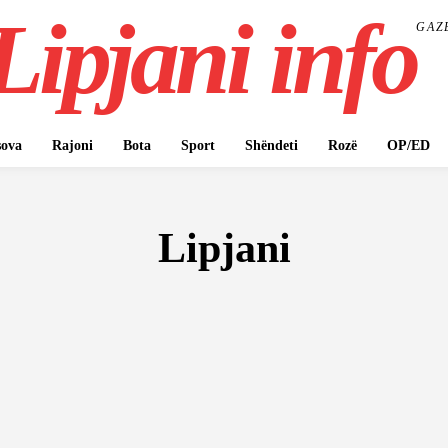
Lipjani info
GAZ
ova
Rajoni
Bota
Sport
Shëndeti
Rozë
OP/ED
Lipjani