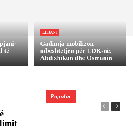
LIPJANI
pjani:
Gadimja mobilizon
 të
mbështetjen për LDK-në,
Abdixhikun dhe Osmanin
Popular
ë
limit