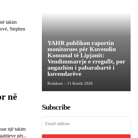
 në takim
sovë, Stephen
YAHR publikon raportin
monitorues për Kuvendin
Komunal të Lipjanit:
Vendimmarrje e rregullt, por
angazhim i pabarabartë i
kuvendarëve
Redaksia
-
11 Korrik 2026
or në
Subscribe
uar një takim
atitjeve për...