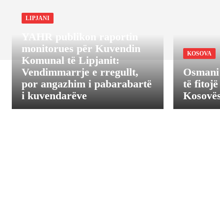
LIPJANI
YAHR publikon raportin
monitorues për Kuvendin
KOSOVA
Komunal të Lipjanit:
Vendimmarrje e rregullt,
Osmani 
por angazhim i pabarabartë
të fitoj
i kuvendarëve
Kosovës