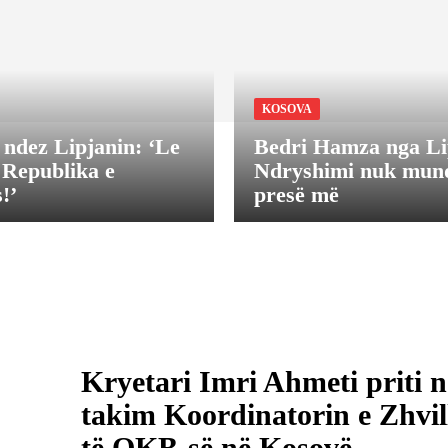
KOSOVA
ndez Lipjanin: ‘Le
Bedri Hamza nga Li
ë Republika e
Ndryshimi nuk mund
!’
presë më
Kryetari Imri Ahmeti priti n
takim Koordinatorin e Zhvil
të OKB-së në Kosovë