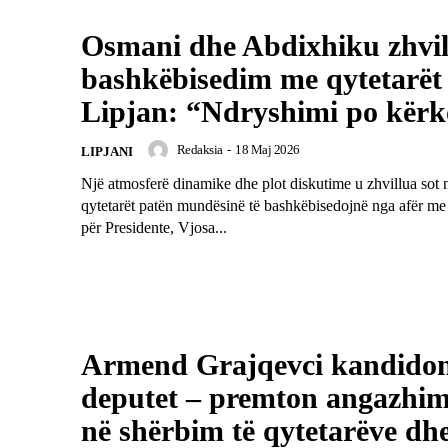
Osmani dhe Abdixhiku zhvil
bashkëbisedim me qytetarët
Lipjan: “Ndryshimi po kërk
Redaksia
-
18 Maj 2026
LIPJANI
Një atmosferë dinamike dhe plot diskutime u zhvillua sot 
qytetarët patën mundësinë të bashkëbisedojnë nga afër me
për Presidente, Vjosa...
Armend Grajqevci kandidon
deputet – premton angazhim 
në shërbim të qytetarëve dh