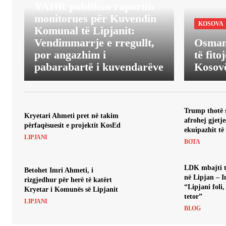
YAHR publikon raportin
monitorues për Kuvendin
KOSOVA
Komunal të Lipjanit:
Vendimmarrje e rregullt,
Osmani
por angazhim i
të fit
pabarabartë i kuvendarëve
Kosovë
Trump thotë s
Kryetari Ahmeti pret në takim
afrohej gjetje
përfaqësuesit e projektit KosEd
ekuipazhit të
LIPJANI
BOTA
LDK mbajti 
Betohet Imri Ahmeti, i
në Lipjan – 
rizgjedhur për herë të katërt
“Lipjani foli,
Kryetar i Komunës së Lipjanit
tetor”
LIPJANI
BLOG