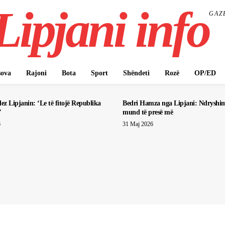
Lipjani info
GAZ
ova
Rajoni
Bota
Sport
Shëndeti
Rozë
OP/ED
z Lipjanin: ‘Le të fitojë Republika
Bedri Hamza nga Lipjani: Ndryshi
’
mund të presë më
6
31 Maj 2026