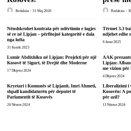
Redaksia
-
31 Maj 2026
Redaksia
-
3
Nënshkruhet kontrata për ndërtimin e lagjes
Tërmet 3.3 bal
së re në Lipjan – përfitojnë kategoritë e dala
ndjehet edhe 
nga lufta
6 Janar 2025
31 Korrik 2025
Lumir Abdixhiku në Lipjan: Projekti për një
AAK prezanton
Kosovë të Sigurt, të Drejtë dhe Moderne
Lipjan: Albana
me vizion për
17 Dhjetor 2024
4 Dhjetor 2024
Kryetari i Komunës së Lipjanit, Imri Ahmeti,
Liberalizimi i 
shpall kandidaturën për deputet të
Kosovën: A po 
Parlamentit të Kosovës
për azil?
20 Nëntor 2024
13 Nëntor 2024