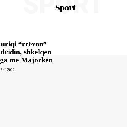
SPORT
Sport
uriqi “rrëzon”
dridin, shkëlqen
iga me Majorkën
 Prill 2026