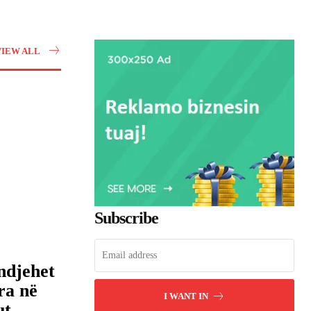
VIEW ALL
Subscribe
ndjehet
ra në
I WANT IN
ut