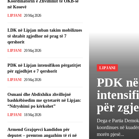
Koordinatorin e Zhvillimit të OKB-së
në Kosovë
LIPJANI
20 Maj 2026
LDK në Lipjan mban takim mobilizues
të shtabit zgjedhor në prag të 7
qershorit
LIPJANI
20 Maj 2026
PDK në Lipjan intensifikon përgatitjet
LIPJANI
për zgjedhjet e 7 qershorit
PDK në
LIPJANI
20 Maj 2026
intensif
Osmani dhe Abdixhiku zhvillojnë
bashkëbisedim me qytetarët në Lipjan:
për zgje
“Ndryshimi po kërkohet”
LIPJANI
18 Maj 2026
Dega e Partia Demokr
koordinues në kuadër t
Armend Grajqevci kandidon për
morën pjesë...
deputet – premton angazhim të ri në