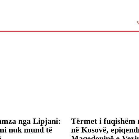
amza nga Lipjani:
Tërmet i fuqishëm 
mi nuk mund të
në Kosovë, epiqend
ë
Maqedoninë e Veri