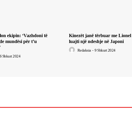
lon ekipin: ‘Vazhdoni të
Kinezët janë tërbuar me Lionel 
de mundësi për t’u
luajti një ndeshje në Japoni
”
Redaksia
-
9 Shkurt 2024
6 Shkurt 2024