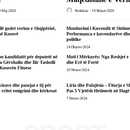
0 Maj 2026
Redaksia
-
10 Shkurt 2026
lë godet veriun e Shqipërisë,
Monitorimi i Kuvendit të Shtime
në Kosovë
Performanca e kuvendarëve dhe
politike
24 Dhjetor 2024
 kandidatët për deputetë në
Moti i Mërkurës: Nga Reshjet e
 Gërxhaliu dhe Ilir Tasholli
dhe Erë të Fortë
 Kosovën Fituese
20 Nëntor 2024
vizave dhe pasojat e tij për
Liria dhe Pafajësia – Fitorja e 
rritet emigrimi dhe kërkesat
Pas 5 Vjetësh Hetimesh në Hagë
7 Nëntor 2024