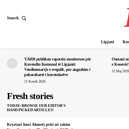
Search
Lipjani
Kos
YAHR publikon raportin monitorues për
Osmani nde
Kuvendin Komunal të Lipjanit:
e Kosovës!
Vendimmarrje e rregullt, por angazhim i
31 Maj 202
pabarabartë i kuvendarëve
11 Korrik 2026
Fresh stories
TODAY: BROWSE OUR EDITOR'S
HAND PICKED ARTICLES!
Kryetari Imri Ahmeti priti në takim