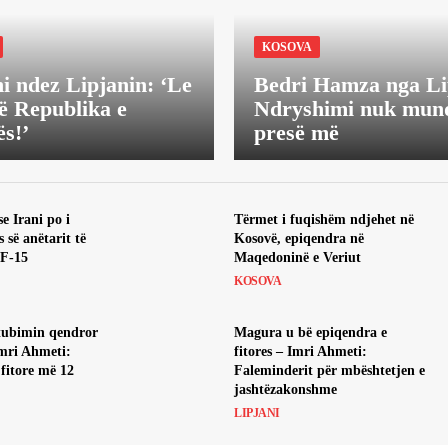
KOSOVA
 ndez Lipjanin: ‘Le
Bedri Hamza nga Li
ojë Republika e
Ndryshimi nuk mund
s!’
presë më
e Irani po i
Tërmet i fuqishëm ndjehet në
s së anëtarit të
Kosovë, epiqendra në
 F-15
Maqedoninë e Veriut
KOSOVA
tubimin qendror
Magura u bë epiqendra e
Imri Ahmeti:
fitores – Imri Ahmeti:
 fitore më 12
Faleminderit për mbështetjen e
jashtëzakonshme
LIPJANI