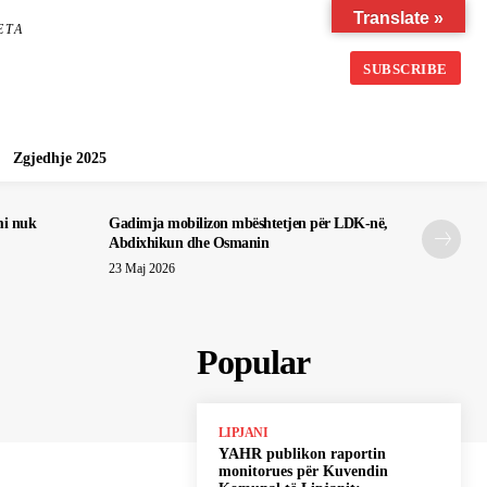
Translate »
ETA
SUBSCRIBE
Zgjedhje 2025
mi nuk
Gadimja mobilizon mbështetjen për LDK-në,
Abdixhikun dhe Osmanin
23 Maj 2026
Popular
LIPJANI
YAHR publikon raportin
monitorues për Kuvendin