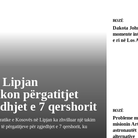
ROZË
Dakota Joh
momente int
e ri në Los 
 Lipjan
ikon përgatitjet
dhjet e 7 qershorit
ROZË
Probleme me
atike e Kosovës në Lipjan ka zhvilluar një takim
misionin Art
ë përgatitjeve për zgjedhjet e 7 qershorit, ku
astronautët 
alternative