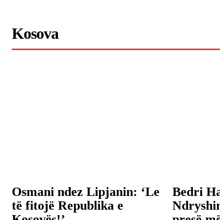
Kosova
Osmani ndez Lipjanin: ‘Le
Bedri H
të fitojë Republika e
Ndryshi
Kosovës!’
presë m