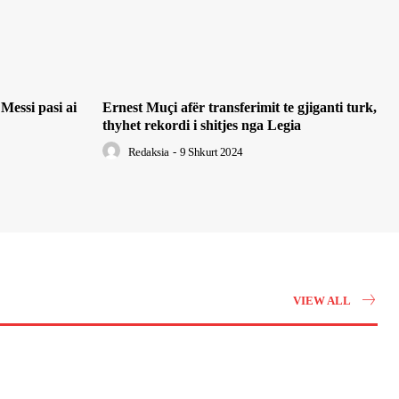
Messi pasi ai
Ernest Muçi afër transferimit te gjiganti turk,
thyhet rekordi i shitjes nga Legia
Redaksia
-
9 Shkurt 2024
VIEW ALL