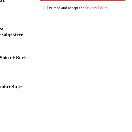
I've read and accept the
Privacy Policy
.
s:
 subjekteve
 Shiu në Borë
Shukri Bujës