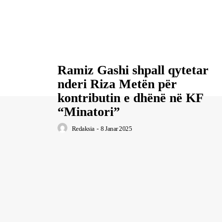
Ramiz Gashi shpall qytetar
nderi Riza Metën për
kontributin e dhënë në KF
“Minatori”
Redaksia
-
8 Janar 2025