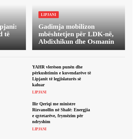
LIPJANI
pjani:
Gadimja mobilizon
 të
mbështetjen për LDK-në,
Abdixhikun dhe Osmanin
YAHR vlerëson punën dhe
përkushtimin e kuvendarëve të
Lipjanit të legjislaturës së
kaluar
LIPJANI
Ilir Qeriqi me ministre
Rizvanollin në Shalë: Energjia
e qytetarëve, frymëzim për
ndryshim
LIPJANI