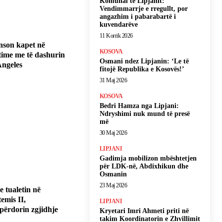
Komunal të Lipjanit:
Vendimmarrje e rregullt, por
angazhim i pabarabartë i
kuvendarëve
11 Korrik 2026
nson kapet në
KOSOVA
ime me të dashurin
Osmani ndez Lipjanin: ‘Le të
Angeles
fitojë Republika e Kosovës!’
31 Maj 2026
KOSOVA
Bedri Hamza nga Lipjani:
Ndryshimi nuk mund të presë
më
30 Maj 2026
LIPJANI
Gadimja mobilizon mbështetjen
për LDK-në, Abdixhikun dhe
Osmanin
23 Maj 2026
 tualetin në
emis II,
LIPJANI
përdorin zgjidhje
Kryetari Imri Ahmeti priti në
takim Koordinatorin e Zhvillimit