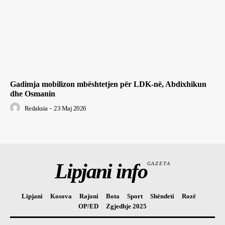
Gadimja mobilizon mbështetjen për LDK-në, Abdixhikun
dhe Osmanin
Redaksia
-
23 Maj 2026
Lipjani info
GAZETA
Lipjani
Kosova
Rajoni
Bota
Sport
Shëndeti
Rozë
OP/ED
Zgjedhje 2025