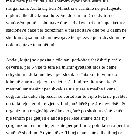
më e mirë për t’u dalë në shërbim qytetarëve është një
riorganizim. Ashtu siç bëri Ministria e Jashtme në përfaqësitë
diplomatike dhe konsullore. Vendosëm punë në dy turne,
vendosëm punë të shtunave dhe të dielave, rritëm kapacitetin e
stacioneve bazë për dorëzimin e pasaportave dhe po u dalim në
shërbim aq sa mundemi nevojave të njerëzve për ndryshimin e
dokumenteve të udhëtimit.
Andaj, kujtoj se opozita e cila tani përkohësisht është pjesë e
qeverisë, për 5 vite të tëra ka thirrur qytetarët mos të bëjnë
ndryshimin dokumenteve për shkak se “ata kur të vijnë do ta
kthejnë emrin e vjeter kushtetues”. Tani rezulton se i kanë
manipuluar njerëzit për shkak se një pjesë e madhe i kanë
dëgjuar ata duke shpresuar se vërtet kur të vijnë këta në pushtet
do ta kthejnë emrin e vjetër. Tani janë bërë pjesë e qeverisë për
organizimin e zgjedhjeve dhe ajo çfarë po shohim është vetëm
një tentim për gjetjen e alibisë për këtë situatë dhe një
çorganizim i cili më tepër është për përfitime politike sesa për t’u
vënë në shërbim të qytetarëve. Thirrja ime ishte edhe thirrja e