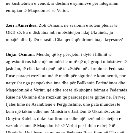
në kushtetutën e vendit, si dëshmi e synimeve për integrimin
europian të Maqedonisë së Veriut.
Zëri i Amerikës:
Zoti Osmani, në sesionin e sotëm plenar të
OKB-së, ku u diskutua mbi mbështetjen ndaj Ukrainës, ju
mbajtët dhe fjalën e rastit. Cilat qenë qëndrimet tuaja kryesore?
Bujar Osmani:
Mendoj që ky përvjetor i dytë i fillimit të
agresionit rus ishte një mundësi e mirë që një grup i ministrave të
jashtëm, të cilët kemi qenë më të zëshëm në alarmin se Federata
Ruse paraqet rrezikun më të madh për sigurinë e kontinentit, por
natyrisht nga perspektiva ime dhe për Ballkanin Perëndimor dhe
Maqedoninë e Veriut, që edhe sot të rikujtojmë bëmat e Federatës
Ruse në Ukrainë dhe rrezikun që paraqet për të gjithë ne. Përveç
fjalës time në Asamblenë e Përgjithshme, unë pata mundësi të
kem një takim edhe me Ministrin e Jashtëm të Ukrainës, zotin
Dmytro Kuleba, duke konfirmuar edhe një herë mbështetjen e
vazhdueshme të Maqedonisë së Veriut për luftën e drejtë të
Ukrainës. Unë besoj se po qe se Federata Ruse fiton në Ukrainë,