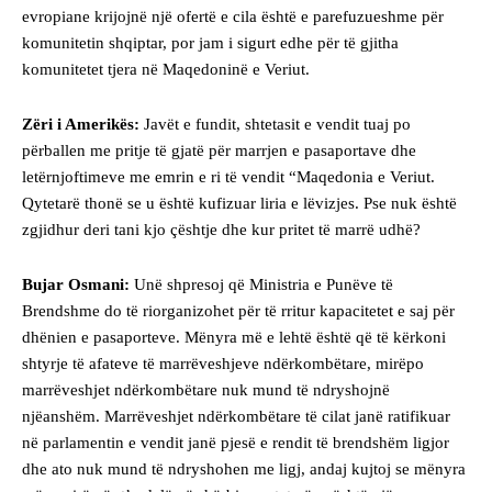
evropiane krijojnë një ofertë e cila është e parefuzueshme për
komunitetin shqiptar, por jam i sigurt edhe për të gjitha
komunitetet tjera në Maqedoninë e Veriut.
Zëri i Amerikës:
Javët e fundit, shtetasit e vendit tuaj po
përballen me pritje të gjatë për marrjen e pasaportave dhe
letërnjoftimeve me emrin e ri të vendit “Maqedonia e Veriut.
Qytetarë thonë se u është kufizuar liria e lëvizjes. Pse nuk është
zgjidhur deri tani kjo çështje dhe kur pritet të marrë udhë?
Bujar Osmani:
Unë shpresoj që Ministria e Punëve të
Brendshme do të riorganizohet për të rritur kapacitetet e saj për
dhënien e pasaporteve. Mënyra më e lehtë është që të kërkoni
shtyrje të afateve të marrëveshjeve ndërkombëtare, mirëpo
marrëveshjet ndërkombëtare nuk mund të ndryshojnë
njëanshëm. Marrëveshjet ndërkombëtare të cilat janë ratifikuar
në parlamentin e vendit janë pjesë e rendit të brendshëm ligjor
dhe ato nuk mund të ndryshohen me ligj, andaj kujtoj se mënyra