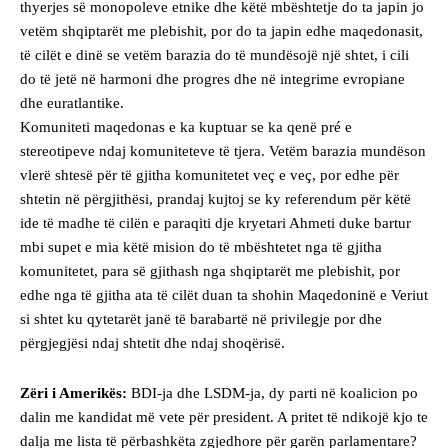
thyerjes së monopoleve etnike dhe këtë mbështetje do ta japin jo
vetëm shqiptarët me plebishit, por do ta japin edhe maqedonasit,
të cilët e dinë se vetëm barazia do të mundësojë një shtet, i cili
do të jetë në harmoni dhe progres dhe në integrime evropiane
dhe euratlantike.
Komuniteti maqedonas e ka kuptuar se ka qenë pré e
stereotipeve ndaj komuniteteve të tjera. Vetëm barazia mundëson
vlerë shtesë për të gjitha komunitetet veç e veç, por edhe për
shtetin në përgjithësi, prandaj kujtoj se ky referendum për këtë
ide të madhe të cilën e paraqiti dje kryetari Ahmeti duke bartur
mbi supet e mia këtë mision do të mbështetet nga të gjitha
komunitetet, para së gjithash nga shqiptarët me plebishit, por
edhe nga të gjitha ata të cilët duan ta shohin Maqedoninë e Veriut
si shtet ku qytetarët janë të barabartë në privilegje por dhe
përgjegjësi ndaj shtetit dhe ndaj shoqërisë.
Zëri i Amerikës:
BDI-ja dhe LSDM-ja, dy parti në koalicion po
dalin me kandidat më vete për president. A pritet të ndikojë kjo te
dalja me lista të përbashkëta zgjedhore për garën parlamentare?