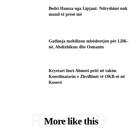
Bedri Hamza nga Lipjani: Ndryshimi nuk
mund të presë më
Gadimja mobilizon mbështetjen për LDK-
në, Abdixhikun dhe Osmanin
Kryetari Imri Ahmeti priti në takim
Koordinatorin e Zhvillimit të OKB-së në
Kosovë
RELATED
More like this