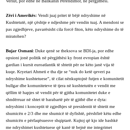
Veriut, por edhe në Ballkanin Perëndimor, në përgjithësi.
Zëri i Amerikës:
Vendi juaj pritet të bëjë ndryshime në
Kushtetutë, një çështje e ndjeshme për vendin tuaj. A mendoni se
pas zgjedhjeve, pavarësisht cila forcë fiton, këto ndryshime do të
miratohen?
Bujar Osmani
: Duke qenë se theksova se BDI-ja, por edhe
opsioni jonë politik në përgjithësi ky front evropian është
gardian i kursit euroatlantik të shtetit për ne këto janë vija të
kuqe. Kryetari Ahmeti e tha dje se “nuk do ketë qeveri pa
ndryshime kushtetuese”, të cilat nënkuptojnë futjen e komunitetit
bullgar dhe komuniteteve të tjera në kushtetutën e vendit me
qëllim të hapjes së vendit për të gjitha komunitetet duke e
shndërruar në shtet të barabartë për të gjithë dhe e dyta:
ndryshimi i konceptit të zgjedhjes së presidentit të shtetit me
shumicën e 2/3 dhe me shumicë të dyfishtë, përshfirë këtu edhe
shumicën e përfaqësuesve shqiptarë. Kujtoj që kjo ide bashkë
me ndryshimet kushtetuese që kanë të bejnë me integrimet