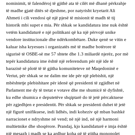
nominimit, të falendëroj të gjithë ata të cilët më dhanë përkrahje
të madhe gjatë ditës së djeshme, por natyrisht kryetarit Ali
Ahmeti i cili vendosi që një pjesë të misionit të madh të tij
historik mbi supet e mia. Për shkak se kandidatura ime nuk është
vetëm kandidaturë e një politikani që ka një përvojë unike
vendore institucionale dhe ndërkombëtare. Duke qenë se vitin e
kaluar isha kryesues i organizatës më të madhe botërore të
sigurisë të OSBE-së me 57 shtete dhe 1.3 miliardë njerëz, por më
tepër kandidatura ime është një referendum për një ide të
barazisë së plotë të të gjitha komuniteteve në Maqedoninë e
Veriut, për shkak se ne dalim me ide për një plebishit, një
mbështetje plebishitare për idenë që presidenti të zgjidhet në
Parlament me dy të tretat e votave dhe me shumicë të dyfishtë,
ku edhe shumica e deputetëve shqiptarë do të jetë përcaktuese
për zgjedhjen e presidentit. Për shkak se presidenti duhet të jetë
një figurë unifikuese, indi lidhës, indi koheziv që mban bashkë
narracionet e ndryshme në vend; në një ind, në një harmoni
multietnike dhe shoqërore. Prandaj, kjo kandidaturë e imja është
një mesazh i madh se ka ardhur koha që të gjitha monopolet