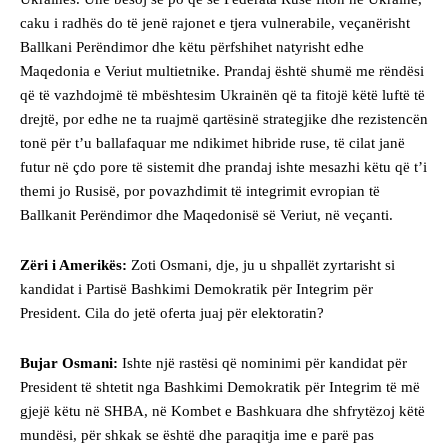
caku i radhës do të jenë rajonet e tjera vulnerabile, veçanërisht
Ballkani Perëndimor dhe këtu përfshihet natyrisht edhe
Maqedonia e Veriut multietnike. Prandaj është shumë me rëndësi
që të vazhdojmë të mbështesim Ukrainën që ta fitojë këtë luftë të
drejtë, por edhe ne ta ruajmë qartësinë strategjike dhe rezistencën
tonë për t’u ballafaquar me ndikimet hibride ruse, të cilat janë
futur në çdo pore të sistemit dhe prandaj ishte mesazhi këtu që t’i
themi jo Rusisë, por povazhdimit të integrimit evropian të
Ballkanit Perëndimor dhe Maqedonisë së Veriut, në veçanti.
Zëri i Amerikës:
Zoti Osmani, dje, ju u shpallët zyrtarisht si
kandidat i Partisë Bashkimi Demokratik për Integrim për
President. Cila do jetë oferta juaj për elektoratin?
Bujar Osmani:
Ishte një rastësi që nominimi për kandidat për
President të shtetit nga Bashkimi Demokratik për Integrim të më
gjejë këtu në SHBA, në Kombet e Bashkuara dhe shfrytëzoj këtë
mundësi, për shkak se është dhe paraqitja ime e parë pas