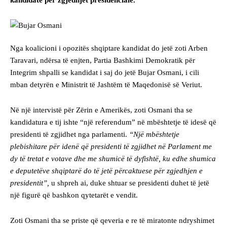
Nga koalicioni i opozitës shqiptare kandidat do jetë zoti Arben
Taravari, ndërsa të enjten, Partia Bashkimi Demokratik për
Integrim shpalli se kandidat i saj do jetë Bujar Osmani, i cili
mban detyrën e Ministrit të Jashtëm të Maqedonisë së Veriut.
Në një intervistë për Zërin e Amerikës, zoti Osmani tha se
kandidatura e tij ishte “një referendum” në mbështetje të idesë që
presidenti të zgjidhet nga parlamenti.
“Një mbështetje
plebishitare për idenë që presidenti të zgjidhet në Parlament me
dy të tretat e votave dhe me shumicë të dyfishtë, ku edhe shumica
e deputetëve shqiptarë do të jetë përcaktuese për zgjedhjen e
presidentit”,
u shpreh ai, duke shtuar se presidenti duhet të jetë
një figurë që bashkon qytetarët e vendit.
Zoti Osmani tha se priste që qeveria e re të miratonte ndryshimet