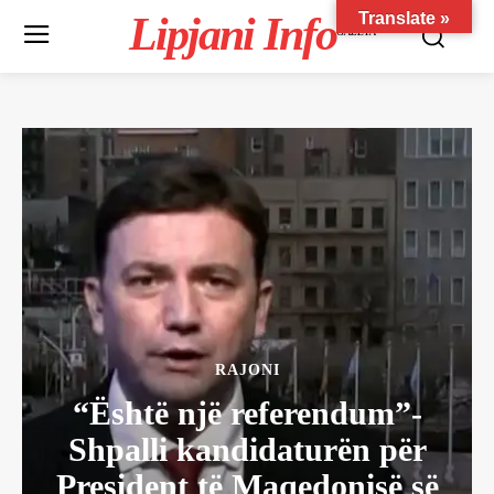
Lipjani Info
Translate »
GAZETA
RAJONI
“Është një referendum”-
Shpalli kandidaturën për
President të Maqedonisë së