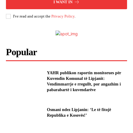
I WANT IN
I've read and accept the
Privacy Policy
.
Popular
YAHR publikon raportin monitorues për
Kuvendin Komunal të Lipjanit:
Vendimmarrje e rregullt, por angazhim i
pabarabartë i kuvendarëve
Osmani ndez Lipjanin: ‘Le të fitojë
Republika e Kosovës!’