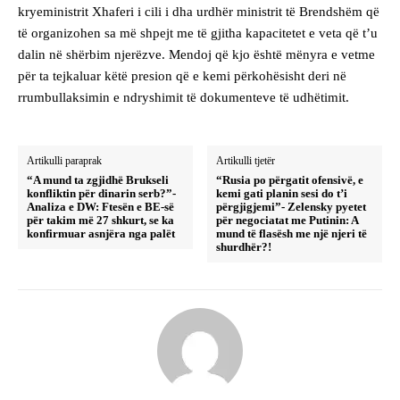
kryeministrit Xhaferi i cili i dha urdhër ministrit të Brendshëm që
të organizohen sa më shpejt me të gjitha kapacitetet e veta që t’u
dalin në shërbim njerëzve. Mendoj që kjo është mënyra e vetme
për ta tejkaluar këtë presion që e kemi përkohësisht deri në
rrumbullaksimin e ndryshimit të dokumenteve të udhëtimit.
Artikulli paraprak
Artikulli tjetër
“A mund ta zgjidhë Brukseli
“Rusia po përgatit ofensivë, e
konfliktin për dinarin serb?”-
kemi gati planin sesi do t’i
Analiza e DW: Ftesën e BE-së
përgjigjemi”- Zelensky pyetet
për takim më 27 shkurt, se ka
për negociatat me Putinin: A
konfirmuar asnjëra nga palët
mund të flasësh me një njeri të
shurdhër?!