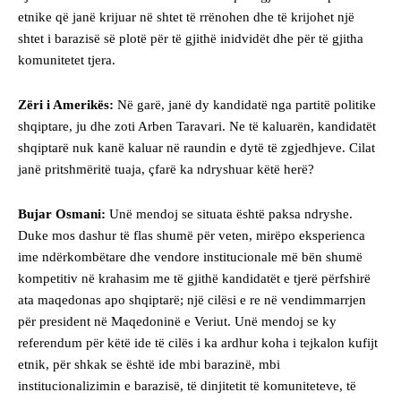
etnike që janë krijuar në shtet të rrënohen dhe të krijohet një
shtet i barazisë së plotë për të gjithë inidvidët dhe për të gjitha
komunitetet tjera.
Zëri i Amerikës:
Në garë, janë dy kandidatë nga partitë politike
shqiptare, ju dhe zoti Arben Taravari. Ne të kaluarën, kandidatët
shqiptarë nuk kanë kaluar në raundin e dytë të zgjedhjeve. Cilat
janë pritshmëritë tuaja, çfarë ka ndryshuar këtë herë?
Bujar Osmani:
Unë mendoj se situata është paksa ndryshe.
Duke mos dashur të flas shumë për veten, mirëpo eksperienca
ime ndërkombëtare dhe vendore institucionale më bën shumë
kompetitiv në krahasim me të gjithë kandidatët e tjerë përfshirë
ata maqedonas apo shqiptarë; një cilësi e re në vendimmarrjen
për president në Maqedoninë e Veriut. Unë mendoj se ky
referendum për këtë ide të cilës i ka ardhur koha i tejkalon kufijt
etnik, për shkak se është ide mbi barazinë, mbi
institucionalizimin e barazisë, të dinjitetit të komuniteteve, të