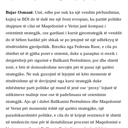
Bujar Osmani:
Unë, edhe pse nuk ka një vendim përfundimtar,
kujtoj se BDI do të dalë me një front evropian, ku partitë politike
shqiptare të cilat në Maqedoninë e Veriut janë kompasi i
orientimit strategjik, ose gardiani i kursit gjeostrategjik të venddit
do të bëhen bashkë për shkak se po jetojmë në një udhëkryq të
rëndësishëm gjeolpolitik. Rreziku nga Federata Ruse, e cila po
shtrihet në të gjitha poret e sistemit, duke u paraqitur si rrezik i
drejpërdrejt për sigurinë e Ballkanit Perëndimor, por dhe shtetit
tonë, e bën të domosdoshme nevojën për të pasur një qartësi
strategjike. Ne nuk guxojmë të lejojmë në këto momente të
rëndësishme që të devijojmë nga kursi strategjik duke
mbështetur parti politike që mund të jenë ose ‘proxy’ lojtarë të
ndikimeve malinje ruse ose të padefinuara në orientimin
strategjik. Ajo që i duhet Ballkanint Perëndimor dhe Maqedonisë
së Veriut për momentin është një qartësi strategjike, një
parashikueshmëri politike, e cila do të krijojë resiztencë të shtetit
në tendencën ruse për të destabilizuar proceset në Maqedoninë e