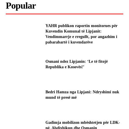
Popular
YAHR publikon raportin monitorues për
Kuvendin Komunal të Lipjanit:
Vendimmarrje e rregullt, por angazhim i
pabarabartë i kuvendarëve
Osmani ndez Lipjanin: ‘Le të fitojë
Republika e Kosovës!’
Bedri Hamza nga Lipjani: Ndryshimi nuk
mund të presë më
Gadimja mobilizon mbështetjen për LDK-
në, Abdixhikun dhe Osmanin