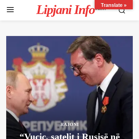
Lipjani Info
Translate »
GAZETA
RAJONI
“Vuçiç, satelit i Rusisë në