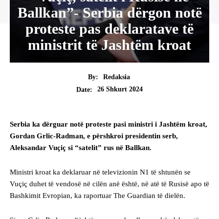
Ballkan”- Serbia dërgon notë
proteste pas deklaratave të
ministrit të Jashtëm kroat
By:
Redaksia
26 Shkurt 2024
Date:
Serbia ka dërguar notë proteste pasi ministri i Jashtëm kroat,
Gordan Grlic-Radman, e përshkroi presidentin serb,
Aleksandar Vuçiç si “satelit” rus në Ballkan.
Ministri kroat ka deklaruar në televizionin N1 të shtunën se
Vuçiç duhet të vendosë në cilën anë është, në atë të Rusisë apo të
Bashkimit Evropian, ka raportuar The Guardian të dielën.