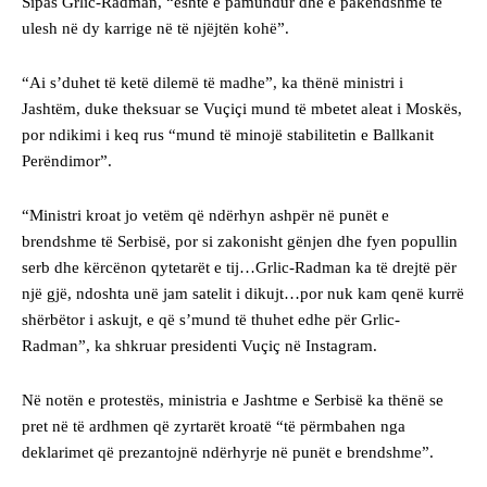
Sipas Grlic-Radman, “është e pamundur dhe e pakëndshme të
ulesh në dy karrige në të njëjtën kohë”.
“Ai s’duhet të ketë dilemë të madhe”, ka thënë ministri i
Jashtëm, duke theksuar se Vuçiçi mund të mbetet aleat i Moskës,
por ndikimi i keq rus “mund të minojë stabilitetin e Ballkanit
Perëndimor”.
“Ministri kroat jo vetëm që ndërhyn ashpër në punët e
brendshme të Serbisë, por si zakonisht gënjen dhe fyen popullin
serb dhe kërcënon qytetarët e tij…Grlic-Radman ka të drejtë për
një gjë, ndoshta unë jam satelit i dikujt…por nuk kam qenë kurrë
shërbëtor i askujt, e që s’mund të thuhet edhe për Grlic-
Radman”, ka shkruar presidenti Vuçiç në Instagram.
Në notën e protestës, ministria e Jashtme e Serbisë ka thënë se
pret në të ardhmen që zyrtarët kroatë “të përmbahen nga
deklarimet që prezantojnë ndërhyrje në punët e brendshme”.