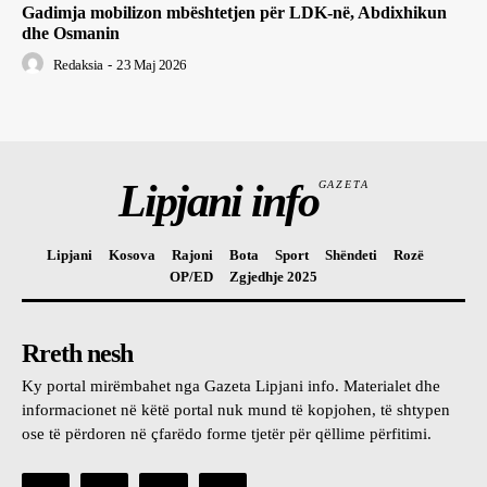
Gadimja mobilizon mbështetjen për LDK-në, Abdixhikun
dhe Osmanin
Redaksia
-
23 Maj 2026
Lipjani info
GAZETA
Lipjani
Kosova
Rajoni
Bota
Sport
Shëndeti
Rozë
OP/ED
Zgjedhje 2025
Rreth nesh
Ky portal mirëmbahet nga Gazeta Lipjani info. Materialet dhe
informacionet në këtë portal nuk mund të kopjohen, të shtypen
ose të përdoren në çfarëdo forme tjetër për qëllime përfitimi.