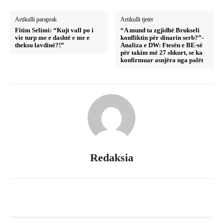
Artikulli paraprak
Artikulli tjetër
Fitim Selimi: “Kujt vall po i
“A mund ta zgjidhë Brukseli
vie turp me e dashtë e me e
konfliktin për dinarin serb?”-
theksu lavdinë?!”
Analiza e DW: Ftesën e BE-së
për takim më 27 shkurt, se ka
konfirmuar asnjëra nga palët
Redaksia