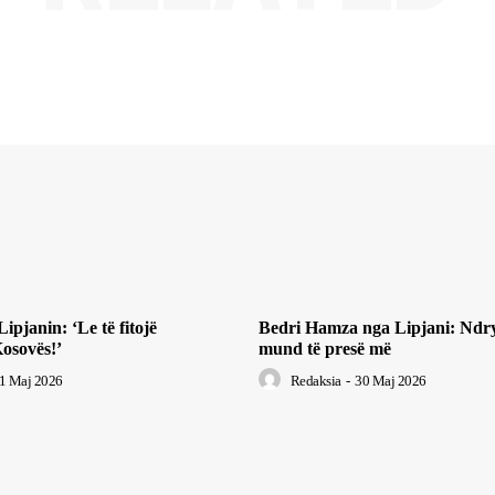
pjanin: ‘Le të fitojë
Bedri Hamza nga Lipjani: Ndr
osovës!’
mund të presë më
1 Maj 2026
Redaksia
-
30 Maj 2026