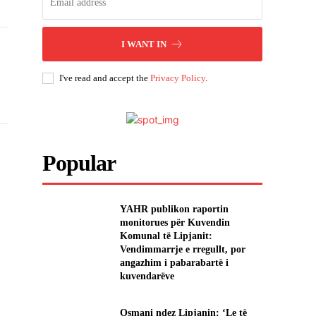
I WANT IN
I've read and accept the
Privacy Policy
.
Popular
YAHR publikon raportin
monitorues për Kuvendin
Komunal të Lipjanit:
Vendimmarrje e rregullt, por
angazhim i pabarabartë i
kuvendarëve
Osmani ndez Lipjanin: ‘Le të