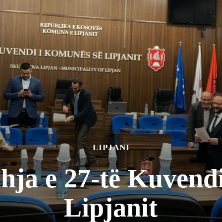
LIPJANI
ja e 27-të Kuvend
Lipjanit