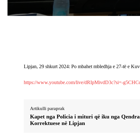
Lipjan, 29 shkurt 2024: Po mbahet mbledhja e 27-të e Kuve
https://www.youtube.com/live/dRIpMivdD3c?si=-g5C
Artikulli paraprak
Kapet nga Policia i mituri që iku nga Qendra
Korrektuese në Lipjan