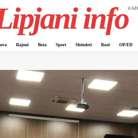
Lipjani info
GAZ
ova
Rajoni
Bota
Sport
Shëndeti
Rozë
OP/ED