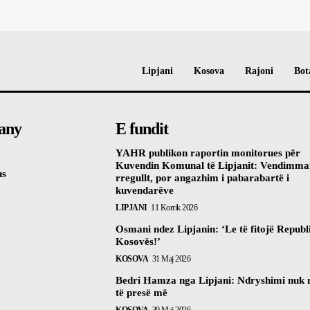
Lipjani
Kosova
Rajoni
Bot
any
E fundit
YAHR publikon raportin monitorues për
Kuvendin Komunal të Lipjanit: Vendimma
us
rregullt, por angazhim i pabarabartë i
kuvendarëve
LIPJANI
11 Korrik 2026
Osmani ndez Lipjanin: ‘Le të fitojë Republ
Kosovës!’
KOSOVA
31 Maj 2026
Bedri Hamza nga Lipjani: Ndryshimi nuk
të presë më
KOSOVA
30 Maj 2026