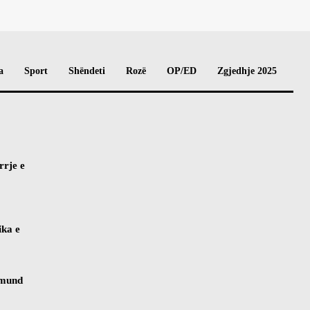
a
Sport
Shëndeti
Rozë
OP/ED
Zgjedhje 2025
rrje e
ika e
 mund