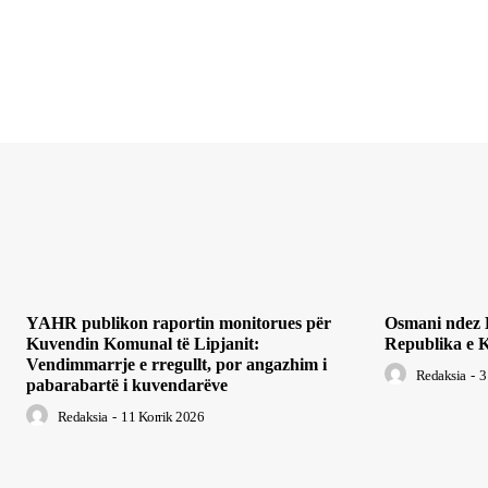
YAHR publikon raportin monitorues për
Osmani ndez Li
Kuvendin Komunal të Lipjanit:
Republika e K
Vendimmarrje e rregullt, por angazhim i
Redaksia
-
3
pabarabartë i kuvendarëve
Redaksia
-
11 Korrik 2026