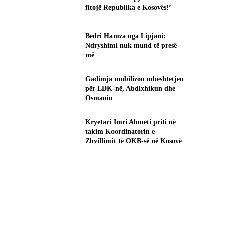
fitojë Republika e Kosovës!’
Bedri Hamza nga Lipjani:
Ndryshimi nuk mund të presë
më
Gadimja mobilizon mbështetjen
për LDK-në, Abdixhikun dhe
Osmanin
Kryetari Imri Ahmeti priti në
takim Koordinatorin e
Zhvillimit të OKB-së në Kosovë