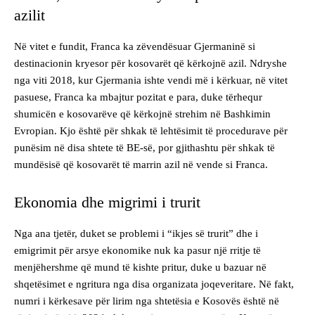
azilit
Në vitet e fundit, Franca ka zëvendësuar Gjermaninë si
destinacionin kryesor për kosovarët që kërkojnë azil. Ndryshe
nga viti 2018, kur Gjermania ishte vendi më i kërkuar, në vitet
pasuese, Franca ka mbajtur pozitat e para, duke tërhequr
shumicën e kosovarëve që kërkojnë strehim në Bashkimin
Evropian. Kjo është për shkak të lehtësimit të procedurave për
punësim në disa shtete të BE-së, por gjithashtu për shkak të
mundësisë që kosovarët të marrin azil në vende si Franca.
Ekonomia dhe migrimi i trurit
Nga ana tjetër, duket se problemi i “ikjes së trurit” dhe i
emigrimit për arsye ekonomike nuk ka pasur një rritje të
menjëhershme që mund të kishte pritur, duke u bazuar në
shqetësimet e ngritura nga disa organizata joqeveritare. Në fakt,
numri i kërkesave për lirim nga shtetësia e Kosovës është në