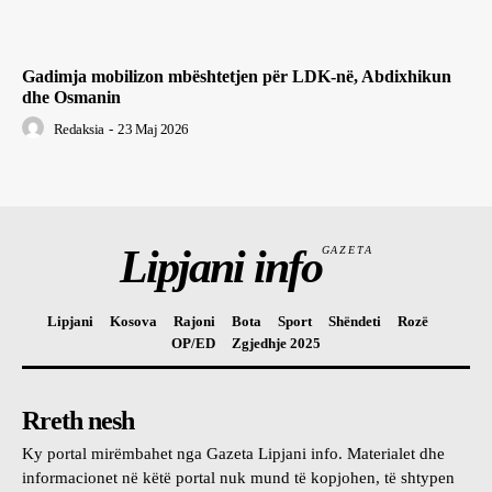
Gadimja mobilizon mbështetjen për LDK-në, Abdixhikun
dhe Osmanin
Redaksia
-
23 Maj 2026
Lipjani info
GAZETA
Lipjani
Kosova
Rajoni
Bota
Sport
Shëndeti
Rozë
OP/ED
Zgjedhje 2025
Rreth nesh
Ky portal mirëmbahet nga Gazeta Lipjani info. Materialet dhe
informacionet në këtë portal nuk mund të kopjohen, të shtypen