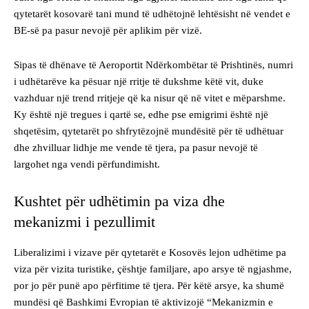
qytetarët kosovarë tani mund të udhëtojnë lehtësisht në vendet e
BE-së pa pasur nevojë për aplikim për vizë.
Sipas të dhënave të Aeroportit Ndërkombëtar të Prishtinës, numri
i udhëtarëve ka pësuar një rritje të dukshme këtë vit, duke
vazhduar një trend rritjeje që ka nisur që në vitet e mëparshme.
Ky është një tregues i qartë se, edhe pse emigrimi është një
shqetësim, qytetarët po shfrytëzojnë mundësitë për të udhëtuar
dhe zhvilluar lidhje me vende të tjera, pa pasur nevojë të
largohet nga vendi përfundimisht.
Kushtet për udhëtimin pa viza dhe
mekanizmi i pezullimit
Liberalizimi i vizave për qytetarët e Kosovës lejon udhëtime pa
viza për vizita turistike, çështje familjare, apo arsye të ngjashme,
por jo për punë apo përfitime të tjera. Për këtë arsye, ka shumë
mundësi që Bashkimi Evropian të aktivizojë “Mekanizmin e