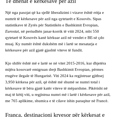
Të dhënat e kërkesave për azil
Një nga pasojat që ka sjellë liberalizimi i vizave është rritja e
numrit të kërkesave për azil nga qytetarët e Kosovës. Sipas
statistikave të Zyrës për Statistikën e Bashkimit Evropian,
Eurostat
, në periudhën janar-korrik të vitit 2024, mbi 550
qytetarë të Kosovës kanë kërkuar azil në vendet e BE-së çdo
muaj. Ky numër është dukshëm më i lartë se mesatarja e
kërkesave për azil gjatë gjashtë viteve të fundit.
Kjo shifër është më e lartë se në vitet 2015-2016, kur dhjetëra
mijëra kosovarë emigruan drejt Bashkimit Evropian, përmes
rrugëve ilegale të Hungarisë. Viti 2024 ka regjistruar gjithsej
3,950 kërkesa për azil, që është më shumë se numri total i
kërkesave të bëra gjatë katër viteve të mëparshme. Pikërisht në
maj të këtij viti, u regjistrua numri më i lartë i kërkesave për azil,
me 765 aplikime, shumica e të cilave ishin paraqitur në Francë.
Franca, destinacioni kryesor për kërkesat e