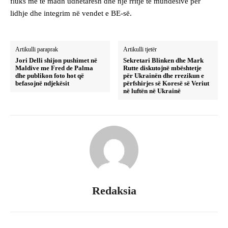
fluks më të madh udhëtarësh dhe një rritje të mundësive për
lidhje dhe integrim në vendet e BE-së.
Artikulli paraprak
Artikulli tjetër
Jori Delli shijon pushimet në
Sekretari Blinken dhe Mark
Maldive me Fred de Palma
Rutte diskutojnë mbështetje
dhe publikon foto hot që
për Ukrainën dhe rrezikun e
befasojnë ndjekësit
përfshirjes së Koresë së Veriut
në luftën në Ukrainë
Redaksia