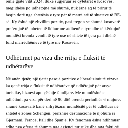
rënie gjatë vitit 2024, duke sugjeruar se qytetarët e Kosovës,
megjithëse po udhëtojnë më shumë, nuk janë aq të prirur të
heqin dorë nga shtetësia e tyre për të marrë atë të shteteve të BE-
së. Ky është një zhvillim pozitiv, pasi tregon se shumë kosovarë
preferojnë të mbeten të lidhur me atdhenë e tyre dhe të kërkojnë
mundësi brenda vendit të tyre ose në shtete të tjera pa i dhënë
fund marrëdhënieve të tyre me Kosovën.
Udhëtimet pa viza dhe rritja e fluksit të
udhëtarëve
Në anën tjetër, një tjetër pasojë pozitive e liberalizimit të vizave
ka qenë rritja e fluksit të udhëtarëve që udhëtojnë për arsye
turistike, biznesi apo çështje familjare. Me mundësinë e
udhëtimit pa viza për deri në 90 ditë brenda periudhës 6-mujore,
shumë kosovarë kanë shfrytëzuar mundësitë për të udhëtuar në
shtetet e zonës Schengen, përfshirë destinacione të njohura si
Gjermani, Francë, Itali dhe Spanjë. Ky fenomen është ndihmuar
edhe nga oferta të shumta nga agjenci turistike dhe nga fakti që