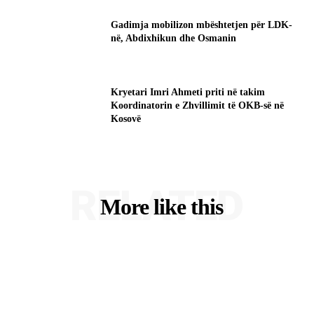
Gadimja mobilizon mbështetjen për LDK-
në, Abdixhikun dhe Osmanin
Kryetari Imri Ahmeti priti në takim
Koordinatorin e Zhvillimit të OKB-së në
Kosovë
RELATED
More like this