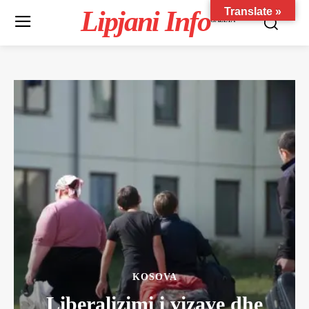
Lipjani Info
Translate »
GAZETA
KOSOVA
Liberalizimi i vizave dhe