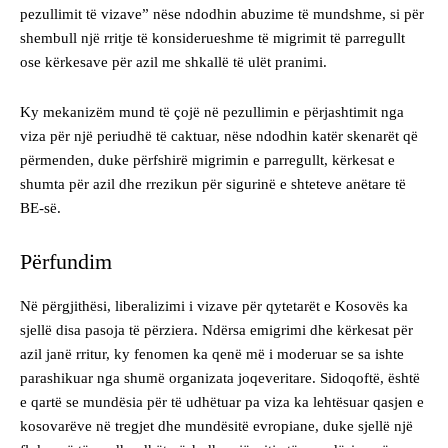
pezullimit të vizave” nëse ndodhin abuzime të mundshme, si për
shembull një rritje të konsiderueshme të migrimit të parregullt
ose kërkesave për azil me shkallë të ulët pranimi.
Ky mekanizëm mund të çojë në pezullimin e përjashtimit nga
viza për një periudhë të caktuar, nëse ndodhin katër skenarët që
përmenden, duke përfshirë migrimin e parregullt, kërkesat e
shumta për azil dhe rrezikun për sigurinë e shteteve anëtare të
BE-së.
Përfundim
Në përgjithësi, liberalizimi i vizave për qytetarët e Kosovës ka
sjellë disa pasoja të përziera. Ndërsa emigrimi dhe kërkesat për
azil janë rritur, ky fenomen ka qenë më i moderuar se sa ishte
parashikuar nga shumë organizata joqeveritare. Sidoqoftë, është
e qartë se mundësia për të udhëtuar pa viza ka lehtësuar qasjen e
kosovarëve në tregjet dhe mundësitë evropiane, duke sjellë një