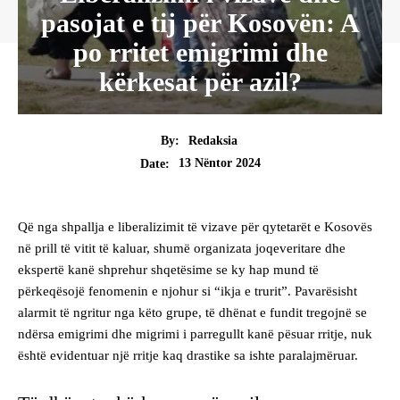
pasojat e tij për Kosovën: A
po rritet emigrimi dhe
kërkesat për azil?
By:
Redaksia
13 Nëntor 2024
Date:
Që nga shpallja e liberalizimit të vizave për qytetarët e Kosovës
në prill të vitit të kaluar, shumë organizata joqeveritare dhe
ekspertë kanë shprehur shqetësime se ky hap mund të
përkeqësojë fenomenin e njohur si “ikja e trurit”. Pavarësisht
alarmit të ngritur nga këto grupe, të dhënat e fundit tregojnë se
ndërsa emigrimi dhe migrimi i parregullt kanë pësuar rritje, nuk
është evidentuar një rritje kaq drastike sa ishte paralajmëruar.