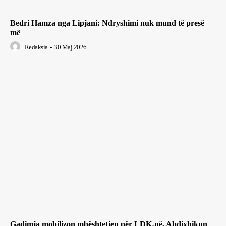
Bedri Hamza nga Lipjani: Ndryshimi nuk mund të presë
më
Redaksia
-
30 Maj 2026
Gadimja mobilizon mbështetjen për LDK-në, Abdixhikun