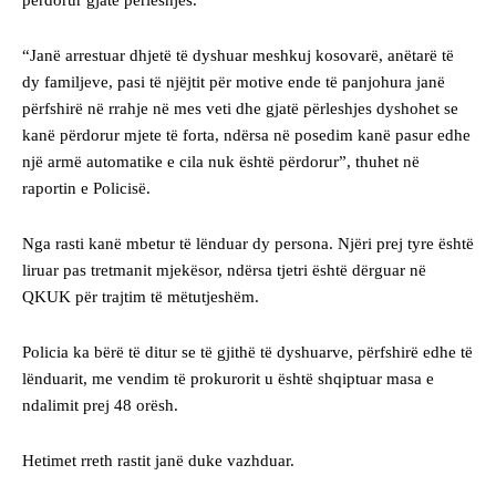
“Janë arrestuar dhjetë të dyshuar meshkuj kosovarë, anëtarë të
dy familjeve, pasi të njëjtit për motive ende të panjohura janë
përfshirë në rrahje në mes veti dhe gjatë përleshjes dyshohet se
kanë përdorur mjete të forta, ndërsa në posedim kanë pasur edhe
një armë automatike e cila nuk është përdorur”, thuhet në
raportin e Policisë.
Nga rasti kanë mbetur të lënduar dy persona. Njëri prej tyre është
liruar pas tretmanit mjekësor, ndërsa tjetri është dërguar në
QKUK për trajtim të mëtutjeshëm.
Policia ka bërë të ditur se të gjithë të dyshuarve, përfshirë edhe të
lënduarit, me vendim të prokurorit u është shqiptuar masa e
ndalimit prej 48 orësh.
Hetimet rreth rastit janë duke vazhduar.