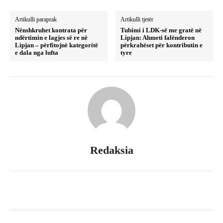
Artikulli paraprak
Artikulli tjetër
Nënshkruhet kontrata për
Tubimi i LDK-së me gratë në
ndërtimin e lagjes së re në
Lipjan: Ahmeti falënderon
Lipjan – përfitojnë kategoritë
përkrahëset për kontributin e
e dala nga lufta
tyre
Redaksia