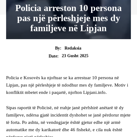
Policia arreston 10 persona
pas një përleshjeje mes dy
familjeve në Lipjan
By:
Redaksia
23 Gusht 2025
Date:
Policia e Kosovës ka njoftuar se ka arrestuar 10 persona në
Lipjan, pas një përleshjeje të ndodhur mes dy familjeve. Motiv i
konfliktit mbetet ende i paqartë, njofton Lipjani.info.
Sipas raportit të Policisë, në rrahje janë përfshirë anëtarë të dy
familjeve, ndërsa gjatë incidentit dyshohet se janë përdorur mjete
të forta. Po ashtu, në vendngjarje është gjetur edhe një armë
automatike me dy karikatorë dhe 46 fishekë, e cila nuk është
përdorur gjatë përleshjes.