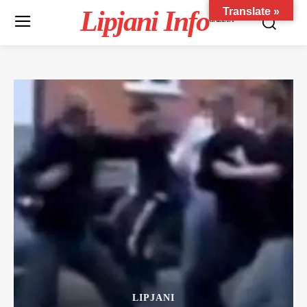
Lipjani Info
Translate »
GAZETA
LIPJANI