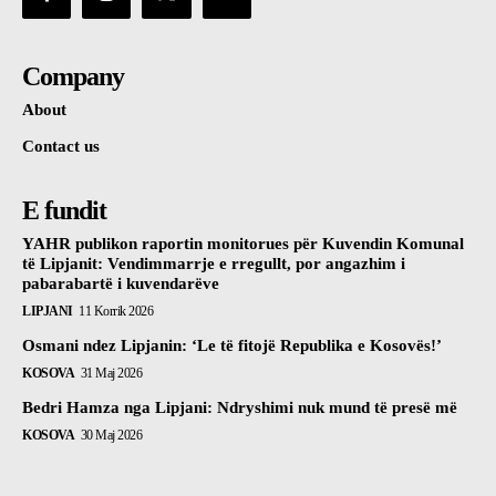
Company
About
Contact us
E fundit
YAHR publikon raportin monitorues për Kuvendin Komunal
të Lipjanit: Vendimmarrje e rregullt, por angazhim i
pabarabartë i kuvendarëve
LIPJANI
11 Korrik 2026
Osmani ndez Lipjanin: ‘Le të fitojë Republika e Kosovës!’
KOSOVA
31 Maj 2026
Bedri Hamza nga Lipjani: Ndryshimi nuk mund të presë më
KOSOVA
30 Maj 2026