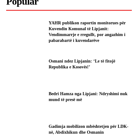
Popular
YAHR publikon raportin monitorues për
Kuvendin Komunal të Lipjanit:
Vendimmarrje e rregullt, por angazhim i
pabarabartë i kuvendarëve
Osmani ndez Lipjanin: ‘Le të fitojë
Republika e Kosovës!’
Bedri Hamza nga Lipjani: Ndryshimi nuk
mund të presë më
Gadimja mobilizon mbështetjen për LDK-
në, Abdixhikun dhe Osmanin