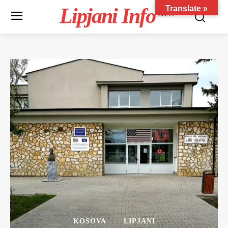
Lipjani Info
Translate »
GAZETA
KOSOVA
LIPJANI