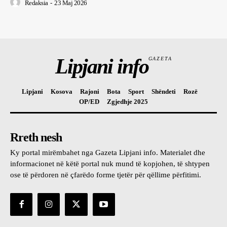
Redaksia
-
23 Maj 2026
Lipjani info
GAZETA
Lipjani
Kosova
Rajoni
Bota
Sport
Shëndeti
Rozë
OP/ED
Zgjedhje 2025
Rreth nesh
Ky portal mirëmbahet nga Gazeta Lipjani info. Materialet dhe
informacionet në këtë portal nuk mund të kopjohen, të shtypen
ose të përdoren në çfarëdo forme tjetër për qëllime përfitimi.