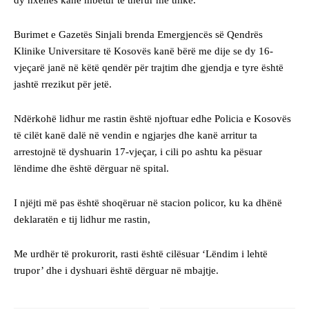
Burimet e Gazetës Sinjali brenda Emergjencës së Qendrës
Klinike Universitare të Kosovës kanë bërë me dije se dy 16-
vjeçarë janë në këtë qendër për trajtim dhe gjendja e tyre është
jashtë rrezikut për jetë.
Ndërkohë lidhur me rastin është njoftuar edhe Policia e Kosovës
të cilët kanë dalë në vendin e ngjarjes dhe kanë arritur ta
arrestojnë të dyshuarin 17-vjeçar, i cili po ashtu ka pësuar
lëndime dhe është dërguar në spital.
I njëjti më pas është shoqëruar në stacion policor, ku ka dhënë
deklaratën e tij lidhur me rastin,
Me urdhër të prokurorit, rasti është cilësuar ‘Lëndim i lehtë
trupor’ dhe i dyshuari është dërguar në mbajtje.