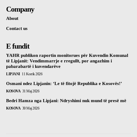
Company
About
Contact us
E fundit
YAHR publikon raportin monitorues për Kuvendin Komunal
të Lipjanit: Vendimmarrje e rregullt, por angazhim i
pabarabartë i kuvendarëve
LIPJANI
11 Korrik 2026
Osmani ndez Lipjanin: ‘Le të fitojë Republika e Kosovës!’
KOSOVA
31 Maj 2026
Bedri Hamza nga Lipjani: Ndryshimi nuk mund të presë më
KOSOVA
30 Maj 2026