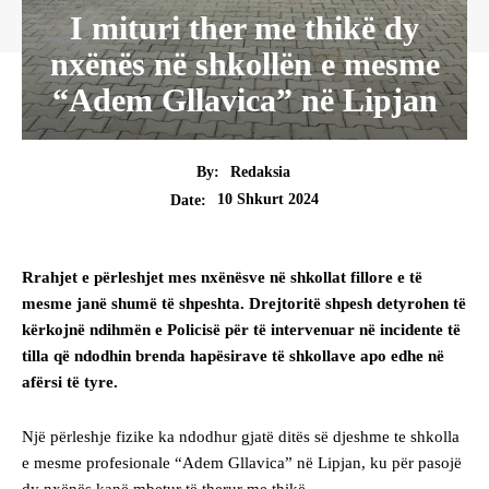
I mituri ther me thikë dy
nxënës në shkollën e mesme
“Adem Gllavica” në Lipjan
By:
Redaksia
10 Shkurt 2024
Date:
Rrahjet e përleshjet mes nxënësve në shkollat fillore e të
mesme janë shumë të shpeshta. Drejtoritë shpesh detyrohen të
kërkojnë ndihmën e Policisë për të intervenuar në incidente të
tilla që ndodhin brenda hapësirave të shkollave apo edhe në
afërsi të tyre.
Një përleshje fizike ka ndodhur gjatë ditës së djeshme te shkolla
e mesme profesionale “Adem Gllavica” në Lipjan, ku për pasojë
dy nxënës kanë mbetur të therur me thikë.