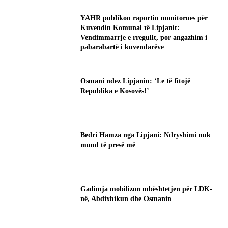
YAHR publikon raportin monitorues për
Kuvendin Komunal të Lipjanit:
Vendimmarrje e rregullt, por angazhim i
pabarabartë i kuvendarëve
Osmani ndez Lipjanin: ‘Le të fitojë
Republika e Kosovës!’
Bedri Hamza nga Lipjani: Ndryshimi nuk
mund të presë më
Gadimja mobilizon mbështetjen për LDK-
në, Abdixhikun dhe Osmanin