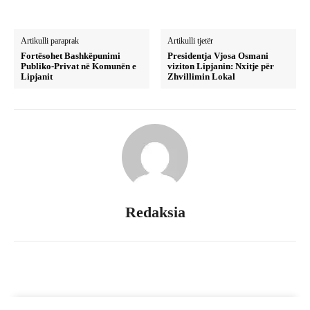
Artikulli paraprak
Artikulli tjetër
Fortësohet Bashkëpunimi
Presidentja Vjosa Osmani
Publiko-Privat në Komunën e
viziton Lipjanin: Nxitje për
Lipjanit
Zhvillimin Lokal
Redaksia