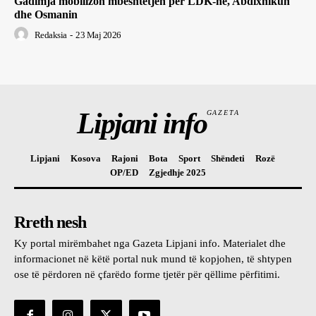
Gadimja mobilizon mbështetjen për LDK-në, Abdixhikun
dhe Osmanin
Redaksia
-
23 Maj 2026
Lipjani info
GAZETA
Lipjani
Kosova
Rajoni
Bota
Sport
Shëndeti
Rozë
OP/ED
Zgjedhje 2025
Rreth nesh
Ky portal mirëmbahet nga Gazeta Lipjani info. Materialet dhe
informacionet në këtë portal nuk mund të kopjohen, të shtypen
ose të përdoren në çfarëdo forme tjetër për qëllime përfitimi.