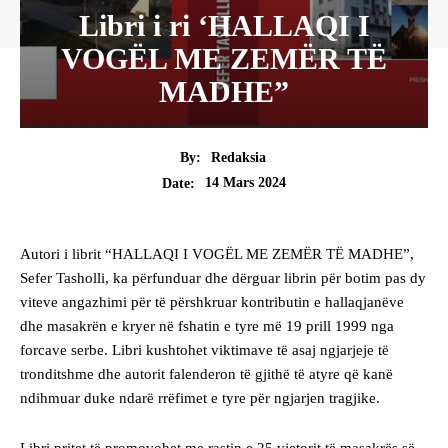
Libri i ri ‘HALLAQI I
VOGËL ME ZEMËR TË
MADHE”
By:
Redaksia
14 Mars 2024
Date:
Autori i librit “HALLAQI I VOGËL ME ZEMËR TË MADHE”,
Sefer Tasholli, ka përfunduar dhe dërguar librin për botim pas dy
viteve angazhimi për të përshkruar kontributin e hallaqjanëve
dhe masakrën e kryer në fshatin e tyre më 19 prill 1999 nga
forcave serbe. Libri kushtohet viktimave të asaj ngjarjeje të
tronditshme dhe autorit falenderon të gjithë të atyre që kanë
ndihmuar duke ndarë rrëfimet e tyre për ngjarjen tragjike.
Libri pritet të promovohet me rastin e 25 vjetorit të masakrës së