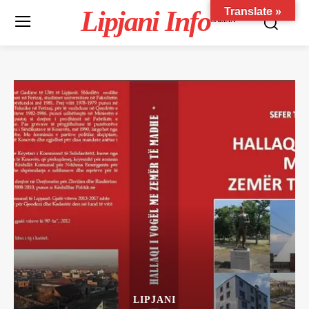
Lipjani Info
Translate »
GAZETA
LIPJANI