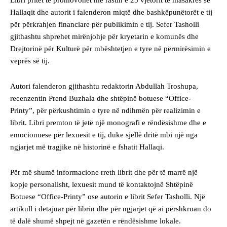
Hallaqit dhe autorit i falenderon miqtë dhe bashkëpunëtorët e tij
për përkrahjen financiare për publikimin e tij. Sefer Tasholli
gjithashtu shprehet mirënjohje për kryetarin e komunës dhe
Drejtorinë për Kulturë për mbështetjen e tyre në përmirësimin e
veprës së tij.
Autori falenderon gjithashtu redaktorin Abdullah Troshupa,
recenzentin Prend Buzhala dhe shtëpinë botuese “Office-
Printy”, për përkushtimin e tyre në ndihmën për realizimin e
librit. Libri premton të jetë një monografi e rëndësishme dhe e
emocionuese për lexuesit e tij, duke sjellë dritë mbi një nga
ngjarjet më tragjike në historinë e fshatit Hallaqi.
Për më shumë informacione rreth librit dhe për të marrë një
kopje personalisht, lexuesit mund të kontaktojnë Shtëpinë
Botuese “Office-Printy” ose autorin e librit Sefer Tasholli. Një
artikull i detajuar për librin dhe për ngjarjet që ai përshkruan do
të dalë shumë shpejt në gazetën e rëndësishme lokale.