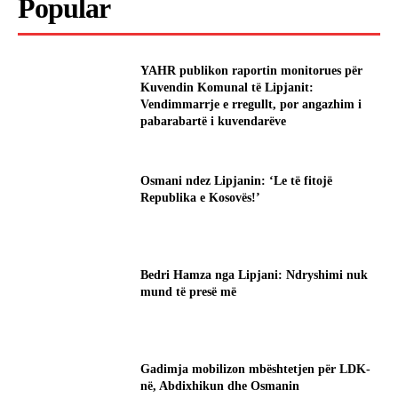
Popular
YAHR publikon raportin monitorues për
Kuvendin Komunal të Lipjanit:
Vendimmarrje e rregullt, por angazhim i
pabarabartë i kuvendarëve
Osmani ndez Lipjanin: ‘Le të fitojë
Republika e Kosovës!’
Bedri Hamza nga Lipjani: Ndryshimi nuk
mund të presë më
Gadimja mobilizon mbështetjen për LDK-
në, Abdixhikun dhe Osmanin