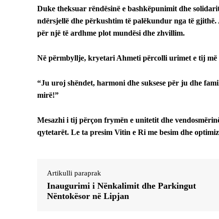
Duke theksuar rëndësinë e bashkëpunimit dhe solidarite
ndërsjellë dhe përkushtim të palëkundur nga të gjithë. A
për një të ardhme plot mundësi dhe zhvillim.
Në përmbyllje, kryetari Ahmeti përcolli urimet e tij më 
“Ju uroj shëndet, harmoni dhe suksese për ju dhe famil
mirë!”
Mesazhi i tij përçon frymën e unitetit dhe vendosmërinë
qytetarët. Le ta presim Vitin e Ri me besim dhe optimiz
Artikulli paraprak
Inaugurimi i Nënkalimit dhe Parkingut
Nëntokësor në Lipjan