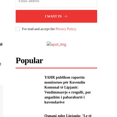
I WANT IN
I've read and accept the
Privacy Policy
.
të
Popular
ë
YAHR publikon raportin
monitorues për Kuvendin
Komunal të Lipjanit:
Vendimmarrje e rregullt, por
angazhim i pabarabartë i
kuvendarëve
Osmani ndez Lipjanin: ‘Le të