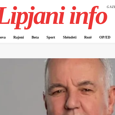
Lipjani info
GAZ
ova
Rajoni
Bota
Sport
Shëndeti
Rozë
OP/ED