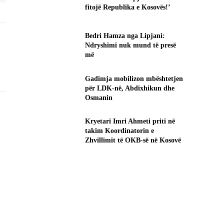
fitojë Republika e Kosovës!’
Bedri Hamza nga Lipjani:
Ndryshimi nuk mund të presë
më
Gadimja mobilizon mbështetjen
për LDK-në, Abdixhikun dhe
Osmanin
Kryetari Imri Ahmeti priti në
takim Koordinatorin e
Zhvillimit të OKB-së në Kosovë