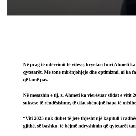
Në prag të ndërrimit të viteve, kryetari Imri Ahmeti ka
qytetarët. Me tone mirënjohjeje dhe optimizmi, ai ka f
që lamë pas.
Në mesazhin e tij, z. Ahmeti ka vlerësuar sfidat e vitit
suksese të rëndësishme, të cilat shënojnë hapa të mëdhe
“Viti 2025 nuk duhet të jetë thjesht një kapitull i radhë
gjithë, së bashku, të bëjmë ndryshimin që qytetarët tanë