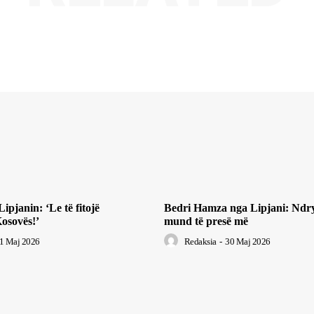
pjanin: ‘Le të fitojë
Bedri Hamza nga Lipjani: Ndr
osovës!’
mund të presë më
1 Maj 2026
Redaksia
-
30 Maj 2026