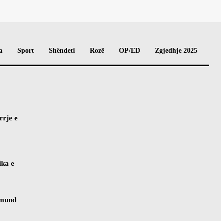
a
Sport
Shëndeti
Rozë
OP/ED
Zgjedhje 2025
rrje e
ika e
 mund