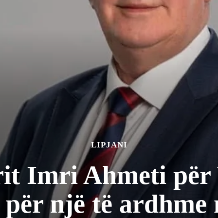
LIPJANI
it Imri Ahmeti për 
 për një të ardhme 