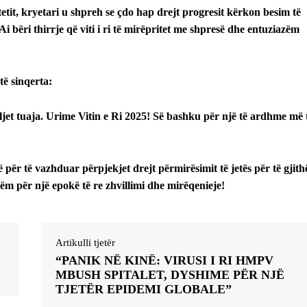
tit, kryetari u shpreh se çdo hap drejt progresit kërkon besim të
i bëri thirrje që viti i ri të mirëpritet me shpresë dhe entuziazëm
të sinqerta:
jet tuaja. Urime Vitin e Ri 2025! Së bashku për një të ardhme më 
 për të vazhduar përpjekjet drejt përmirësimit të jetës për të gjith
ëm për një epokë të re zhvillimi dhe mirëqenieje!
Artikulli tjetër
“PANIK NË KINË: VIRUSI I RI HMPV
MBUSH SPITALET, DYSHIME PËR NJË
TJETËR EPIDEMI GLOBALE”