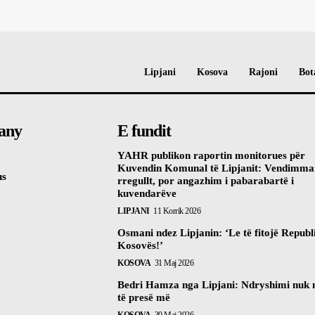
Lipjani
Kosova
Rajoni
Bot
any
E fundit
YAHR publikon raportin monitorues për
Kuvendin Komunal të Lipjanit: Vendimma
us
rregullt, por angazhim i pabarabartë i
kuvendarëve
LIPJANI
11 Korrik 2026
Osmani ndez Lipjanin: ‘Le të fitojë Republ
Kosovës!’
KOSOVA
31 Maj 2026
Bedri Hamza nga Lipjani: Ndryshimi nuk
të presë më
KOSOVA
30 Maj 2026