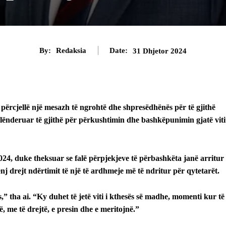
By:
Redaksia
Date:
31 Dhjetor 2024
 përcjellë një mesazh të ngrohtë dhe shpresëdhënës për të gjithë
alënderuar të gjithë për përkushtimin dhe bashkëpunimin gjatë viti
 2024, duke theksuar se falë përpjekjeve të përbashkëta janë arritur
nj drejt ndërtimit të një të ardhmeje më të ndritur për qytetarët.
s,” tha ai. “Ky duhet të jetë viti i kthesës së madhe, momenti kur të
, me të drejtë, e presin dhe e meritojnë.”