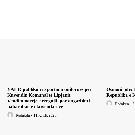
YAHR publikon raportin monitorues për
Osmani ndez Li
Kuvendin Komunal të Lipjanit:
Republika e K
Vendimmarrje e rregullt, por angazhim i
Redaksia
-
3
pabarabartë i kuvendarëve
Redaksia
-
11 Korrik 2026