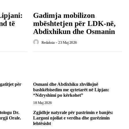
ipjani:
Gadimja mobilizon
nd të
mbështetjen për LDK-në,
Abdixhikun dhe Osmanin
Redaksia
-
23 Maj 2026
atitjet për
Osmani dhe Abdixhiku zhvillojnë
bashkëbisedim me qytetarët në Lipjan:
“Ndryshimi po kërkohet”
18 Maj 2026
atologu Dr.
Zgjidhje natyrale për pastrimin e banjës:
rgji Orale.
Largoni njollat e verdha dhe gurëzimin
lehtësisht