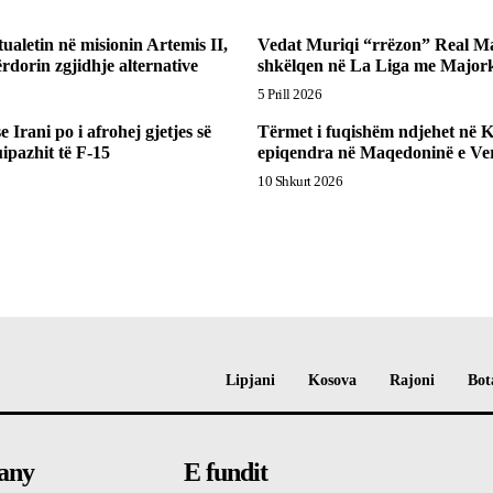
ualetin në misionin Artemis II,
Vedat Muriqi “rrëzon” Real Ma
rdorin zgjidhje alternative
shkëlqen në La Liga me Major
5 Prill 2026
 Irani po i afrohej gjetjes së
Tërmet i fuqishëm ndjehet në K
uipazhit të F-15
epiqendra në Maqedoninë e Ver
10 Shkurt 2026
Lipjani
Kosova
Rajoni
Bot
any
E fundit