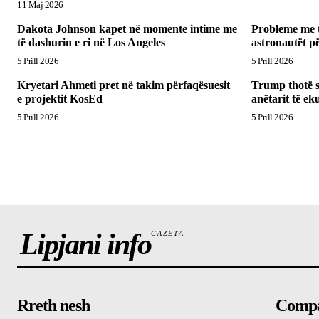
11 Maj 2026
Dakota Johnson kapet në momente intime me
Probleme me t
të dashurin e ri në Los Angeles
astronautët pë
5 Prill 2026
5 Prill 2026
Kryetari Ahmeti pret në takim përfaqësuesit
Trump thotë se
e projektit KosEd
anëtarit të ek
5 Prill 2026
5 Prill 2026
Lipjani info
GAZETA
Rreth nesh
Comp