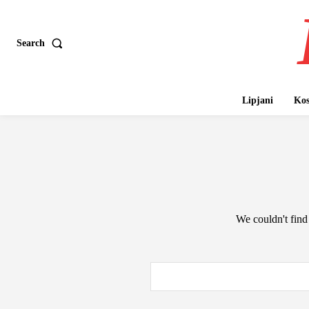
Search
Lipjani
Kos
We couldn't find 