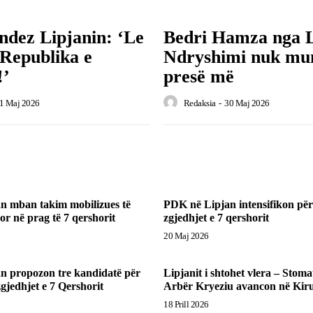
ndez Lipjanin: ‘Le
Bedri Hamza nga L
ë Republika e
Ndryshimi nuk mu
!’
presë më
1 Maj 2026
Redaksia
-
30 Maj 2026
n mban takim mobilizues të
PDK në Lipjan intensifikon përg
or në prag të 7 qershorit
zgjedhjet e 7 qershorit
20 Maj 2026
n propozon tre kandidatë për
Lipjanit i shtohet vlera – Stom
gjedhjet e 7 Qershorit
Arbër Kryeziu avancon në Kiru
18 Prill 2026