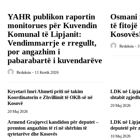
YAHR publikon raportin
Osmani 
monitorues për Kuvendin
të fitoj
Komunal të Lipjanit:
Kosovës
Vendimmarrje e rregullt,
Redaksia
-
3
por angazhim i
pabarabartë i kuvendarëve
Redaksia
-
11 Korrik 2026
Kryetari Imri Ahmeti priti në takim
LDK në Lipja
Koordinatorin e Zhvillimit të OKB-së në
shtabit zgjedh
Kosovë
20 Maj 2026
20 Maj 2026
Armend Grajqevci kandidon për deputet –
LDK në Lipja
premton angazhim të ri në shërbim të
deputetë për z
qytetarëve dhe Kosovës
10 Maj 2026