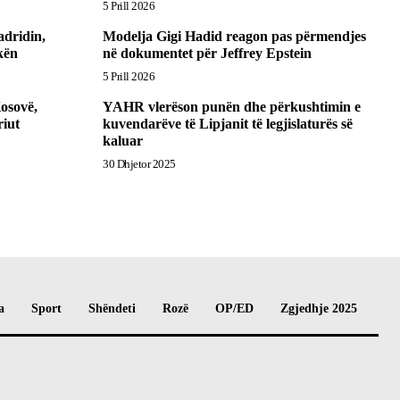
5 Prill 2026
dridin,
Modelja Gigi Hadid reagon pas përmendjes
kën
në dokumentet për Jeffrey Epstein
5 Prill 2026
osovë,
YAHR vlerëson punën dhe përkushtimin e
iut
kuvendarëve të Lipjanit të legjislaturës së
kaluar
30 Dhjetor 2025
a
Sport
Shëndeti
Rozë
OP/ED
Zgjedhje 2025